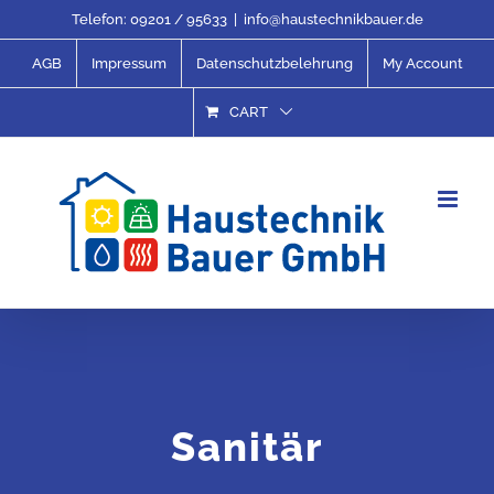
Skip
Telefon:
09201 / 95633
|
info@haustechnikbauer.de
to
AGB
Impressum
Datenschutzbelehrung
My Account
content
CART
Sanitär