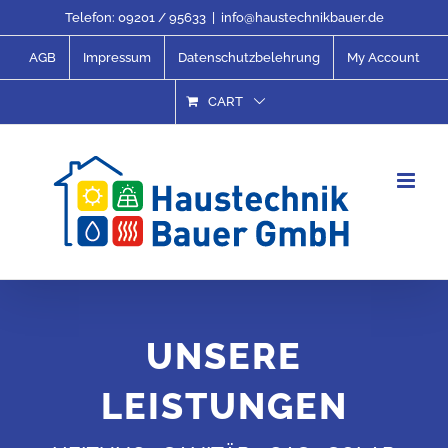
Skip
Telefon:
09201 / 95633
|
info@haustechnikbauer.de
to
AGB
Impressum
Datenschutzbelehrung
My Account
content
CART
UNSERE
LEISTUNGEN