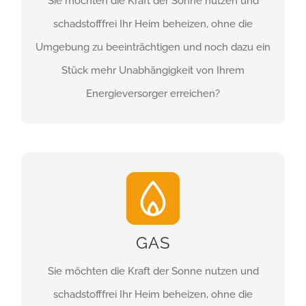
Sie möchten die Kraft der Sonne nutzen und
HIER ERFAHREN SIE
schadstofffrei Ihr Heim beheizen, ohne die
MEHR!
Umgebung zu beeinträchtigen und noch dazu ein
Stück mehr Unabhängigkeit von Ihrem
Energieversorger erreichen?
GAS
GAS
Sie möchten die Kraft der Sonne nutzen und
HIER ERFAHREN SIE
schadstofffrei Ihr Heim beheizen, ohne die
MEHR!